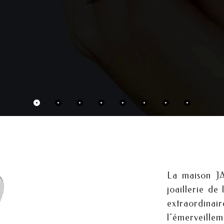
La maison J
joaillerie de
extraordinair
l’émerveill